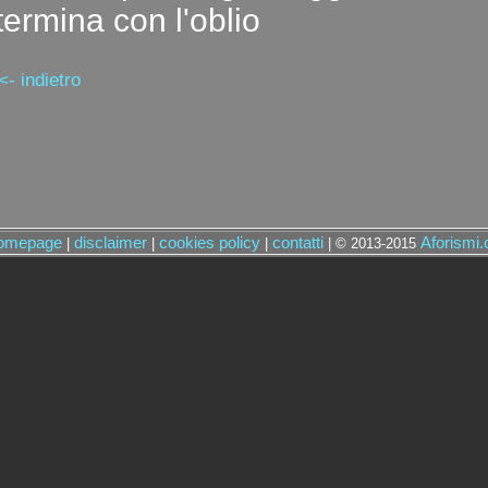
termina con l'oblio
<- indietro
omepage
disclaimer
cookies policy
contatti
Aforismi
|
|
|
| © 2013-2015