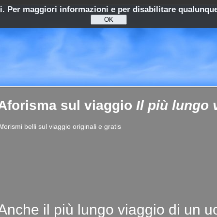
ti. Per maggiori informazioni e per disabilitare qualunque
Aforisma sul viaggio
Il più lungo
Aforismi belli sul viaggio originali e gratis
Anche il più lungo viaggio di un 