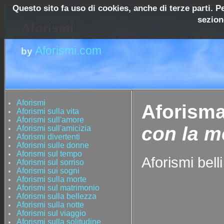
Questo sito fa uso di cookies, anche di terze parti. P
sezion
Aforismi
Aforismi.com
by
Aforismi
Aforisma
Aforismi sulla vita
Aforismi sull'amore
con la m
Aforismi sull'amicizia
Aforismi divertenti
Aforismi sulle donne
Aforismi sul tempo
Aforismi belli
Aforismi sul sorriso
Aforismi sui sogni
Aforismi sulla morte
Aforismi sul matrimonio
Aforismi sulla bellezza
Aforismi sulla notte
Aforismi sul viaggio
Aforismi sulla solitudine