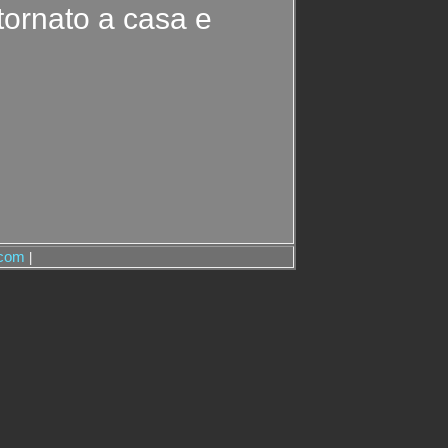
ornato a casa e
.com
|