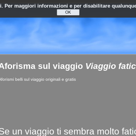
ti. Per maggiori informazioni e per disabilitare qualunque
Aforisma sul viaggio
Viaggio fati
Aforismi belli sul viaggio originali e gratis
Se un viaggio ti sembra molto fati