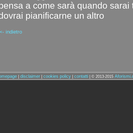
pensa a come sarà quando sarai t
dovrai pianificarne un altro
<- indietro
omepage
disclaimer
cookies policy
contatti
Aforismi
|
|
|
| © 2013-2015