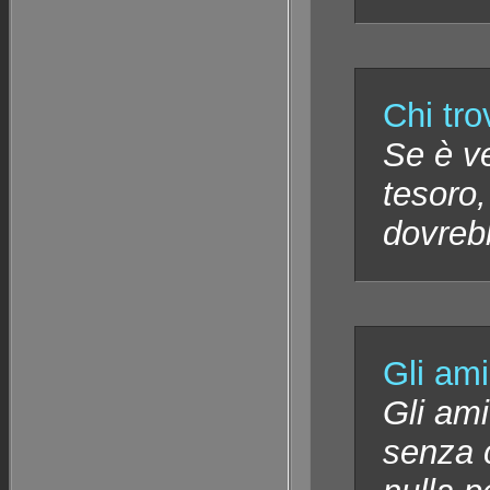
Chi tro
Se è v
tesoro,
dovrebb
Gli ami
Gli ami
senza 