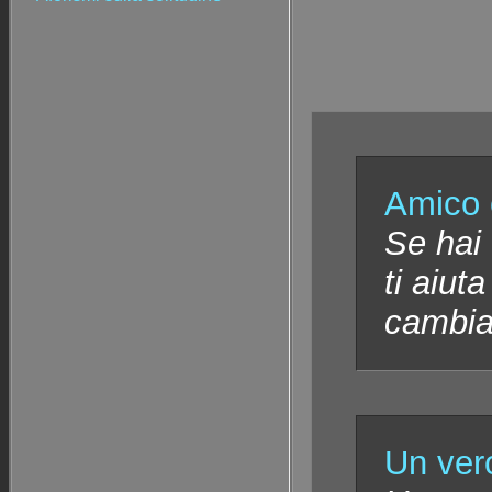
Amico c
Se hai
ti aiut
cambia
Un vero