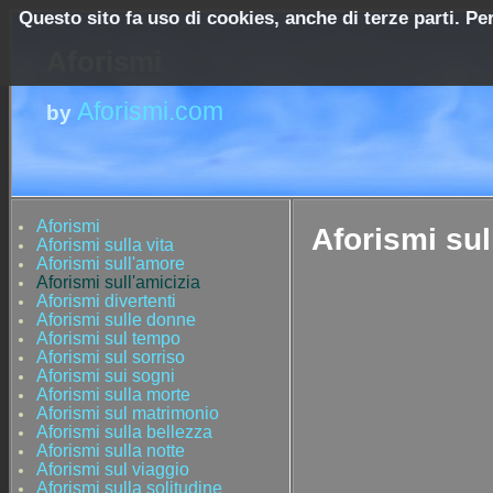
Questo sito fa uso di cookies, anche di terze parti. Pe
Aforismi
Aforismi.com
by
Aforismi
Aforismi sul
Aforismi sulla vita
Aforismi sull'amore
Aforismi sull'amicizia
Aforismi divertenti
Aforismi sulle donne
Aforismi sul tempo
Aforismi sul sorriso
Aforismi sui sogni
Aforismi sulla morte
Aforismi sul matrimonio
Aforismi sulla bellezza
Aforismi sulla notte
Aforismi sul viaggio
Aforismi sulla solitudine