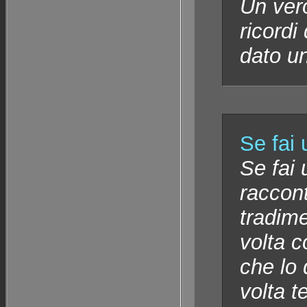
Un vero
ricordi
dato u
Se fai
Se fai 
raccont
tradime
volta c
che lo 
volta t