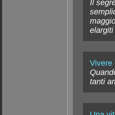
Il segr
semplic
maggior
elargit
Vivere 
Quando 
tanti a
Una vi