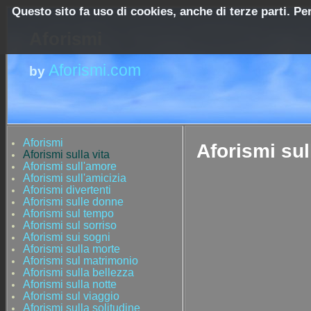
Questo sito fa uso di cookies, anche di terze parti. Pe
Aforismi
Aforismi.com
by
Aforismi
Aforismi sul
Aforismi sulla vita
Aforismi sull'amore
Aforismi sull'amicizia
Aforismi divertenti
Aforismi sulle donne
Aforismi sul tempo
Aforismi sul sorriso
Aforismi sui sogni
Aforismi sulla morte
Aforismi sul matrimonio
Aforismi sulla bellezza
Aforismi sulla notte
Aforismi sul viaggio
Aforismi sulla solitudine