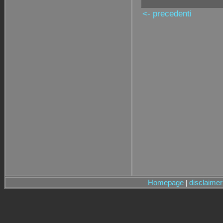
<- precedenti
Homepage
disclaimer
|