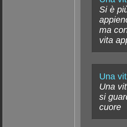
Si è pi
appieno
ma con 
vita a
Una vit
Una vit
si gua
cuore