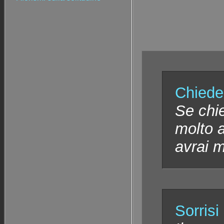
Chiede
Se chie
molto 
avrai m
Sorrisi